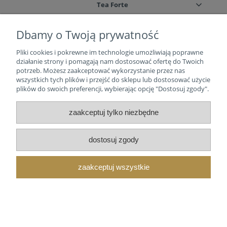
Tea Forte
Moje konto
Dbamy o Twoją prywatność
Pliki cookies i pokrewne im technologie umożliwiają poprawne
Zasady
działanie strony i pomagają nam dostosować ofertę do Twoich
potrzeb. Możesz zaakceptować wykorzystanie przez nas
wszystkich tych plików i przejść do sklepu lub dostosować użycie
O nas
plików do swoich preferencji, wybierając opcję "Dostosuj zgody".
pokaż pełną wersję strony
zaakceptuj tylko niezbędne
dostosuj zgody
zaakceptuj wszystkie