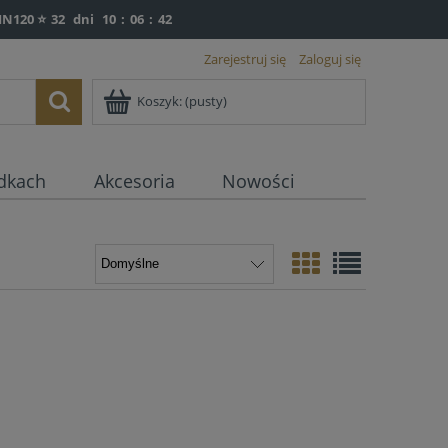
IN120 ⭐
32
dni
10
:
06
:
42
Zarejestruj się
Zaloguj się
Koszyk:
(pusty)
dkach
Akcesoria
Nowości