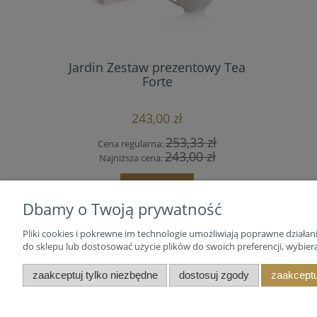
Jardin Zestaw prezentowy Tea
Zestaw h
Forte
243,00 zł
253,33 zł
Cena regularna:
Cena
243,00 zł
Najniższa cena:
Najn
do koszyka
Dbamy o Twoją prywatność
Pliki cookies i pokrewne im technologie umożliwiają poprawne działa
do sklepu lub dostosować użycie plików do swoich preferencji, wybiera
Tea Forte
Moje kont
zaakceptuj tylko niezbędne
dostosuj zgody
zaakceptu
Marka Tea Forte
Twoje zamó
Kolekcje
Newsletter
Facebook
Newsletter 