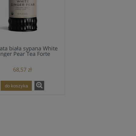
ata biała sypana White
inger Pear Tea Forte
68,57 zł
do koszyka