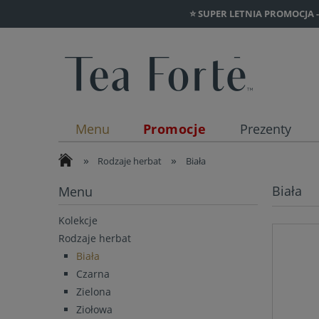
⭐ SUPER LETNIA PROMOCJA -2
Menu
Promocje
Prezenty
»
»
Rodzaje herbat
Biała
Biała
Menu
Kolekcje
Rodzaje herbat
Biała
Czarna
Zielona
Ziołowa