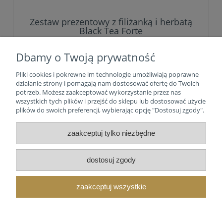
Zestaw prezentowy z filiżanką i herbatą
Black Tea Forte
Dbamy o Twoją prywatność
259,00 zł
Pliki cookies i pokrewne im technologie umożliwiają poprawne
działanie strony i pomagają nam dostosować ofertę do Twoich
do koszyka
potrzeb. Możesz zaakceptować wykorzystanie przez nas
wszystkich tych plików i przejść do sklepu lub dostosować użycie
plików do swoich preferencji, wybierając opcję "Dostosuj zgody".
zaakceptuj tylko niezbędne
Tea Forte
Moje konto
dostosuj zgody
Zasady
zaakceptuj wszystkie
O nas