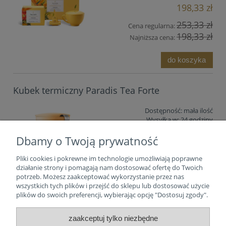
198,33 zł
253,33 zł
Cena regularna:
198,33 zł
Najniższa cena:
do koszyka
Kubek termiczny Paradis Tea Forte
Dostępność:
mała ilość
Wysyłka w:
24 godziny
Dbamy o Twoją prywatność
121,43 zł
Pliki cookies i pokrewne im technologie umożliwiają poprawne
do koszyka
działanie strony i pomagają nam dostosować ofertę do Twoich
potrzeb. Możesz zaakceptować wykorzystanie przez nas
wszystkich tych plików i przejść do sklepu lub dostosować użycie
plików do swoich preferencji, wybierając opcję "Dostosuj zgody".
zaakceptuj tylko niezbędne
Tea Forte