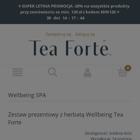
⭐ SUPER LETNIA PROMOCJA -20% na wszystkie produkty
przy zamówieniu za min. 120 zł z kodem MIN120 ⭐
30
dni
14
:
17
:
43
Zarejestruj się
Zaloguj się
Wellbeing SPA
Zestaw prezentowy z herbatą Wellbeing Tea
Forte
Dostępność:
średnia ilość
Wysyłka w:
24 godziny