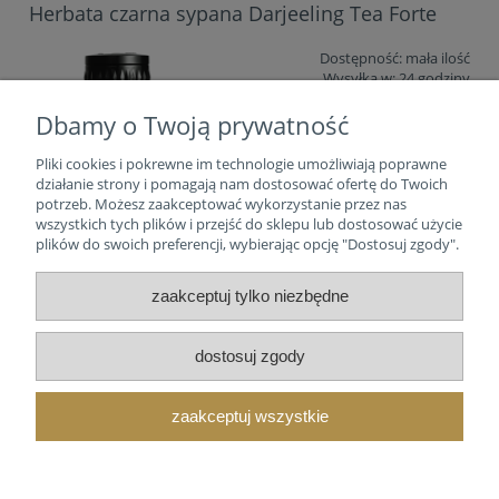
Herbata czarna sypana Darjeeling Tea Forte
Dostępność:
mała ilość
Wysyłka w:
24 godziny
Dbamy o Twoją prywatność
68,57 zł
Pliki cookies i pokrewne im technologie umożliwiają poprawne
do koszyka
działanie strony i pomagają nam dostosować ofertę do Twoich
potrzeb. Możesz zaakceptować wykorzystanie przez nas
wszystkich tych plików i przejść do sklepu lub dostosować użycie
plików do swoich preferencji, wybierając opcję "Dostosuj zgody".
zaakceptuj tylko niezbędne
Tea Forte
Moje konto
dostosuj zgody
Zasady
zaakceptuj wszystkie
O nas